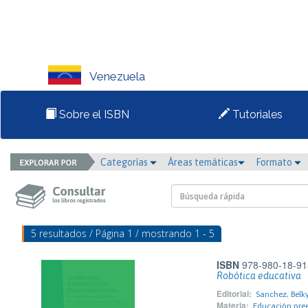
Venezuela
Sobre el ISBN
Tutoriales
Categorías
Áreas temáticas
Formato
5 resultados / Página 1 / mostrando 1 - 5
ISBN
978-980-18-91
Robótica educativa
Editorial:
Sanchez, Belk
Materia:
Educación pree