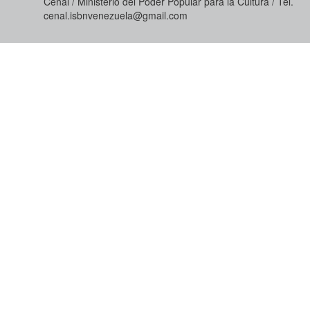
Cenal / Ministerio del Poder Popular para la Cultura / Tel.
cenal.isbnvenezuela@gmail.com