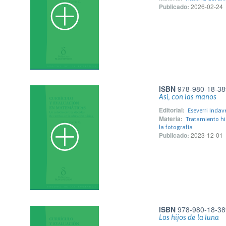
Publicado:
2026-02-24
ISBN
978-980-18-38
Así, con las manos
Editorial:
Eseverri Indav
Materia:
Tratamiento hi
la fotografía
Publicado:
2023-12-01
ISBN
978-980-18-38
Los hijos de la luna