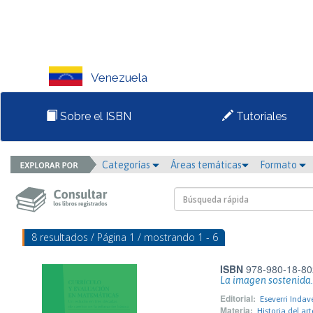
Venezuela
Sobre el ISBN
Tutoriales
Categorías
Áreas temáticas
Formato
8 resultados / Página 1 / mostrando 1 - 6
ISBN
978-980-18-80
La imagen sostenida.
Editorial:
Eseverri Indav
Materia:
Historia del ar