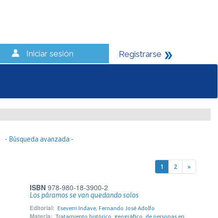
Iniciar sesión
Registrarse
- Búsqueda avanzada -
1
2
»
ISBN
978-980-18-3900-2
Los páramos se van quedando solos
Editorial:
Eseverri Indave, Fernando José Adolfo
Materia:
Tratamiento histórico. geográfico. de personas en