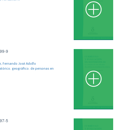
99-9
e, Fernando José Adolfo
stórico. geográfico. de personas en
97-5