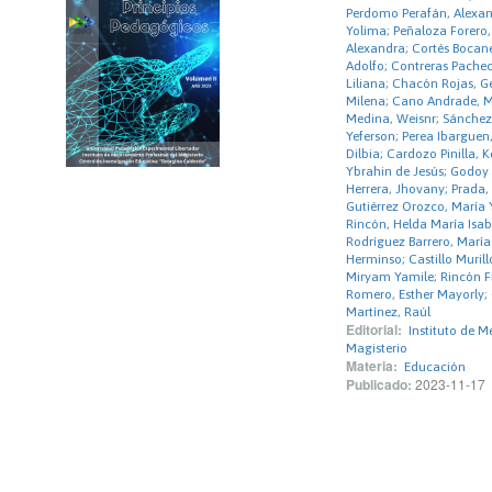
Perdomo Perafán, Alexan
Yolima; Peñaloza Forero,
Alexandra; Cortés Bocane
Adolfo; Contreras Pachec
Liliana; Chacón Rojas, 
Milena; Cano Andrade, M
Medina, Weisnr; Sánchez
Yeferson; Perea Ibarguen
Dilbia; Cardozo Pinilla, K
Ybrahin de Jesús; Godoy
Herrera, Jhovany; Prada,
Gutiérrez Orozco, María 
Rincón, Helda María Isab
Rodríguez Barrero, María
Herminso; Castillo Muril
Miryam Yamile; Rincón Fi
Romero, Esther Mayorly; 
Martínez, Raúl
Editorial:
Instituto de M
Magisterio
Materia:
Educación
Publicado:
2023-11-17