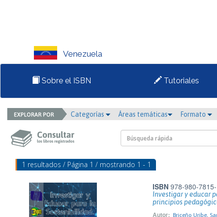
Venezuela
Sobre el ISBN
Tutoriales
Categorías
Áreas temáticas
Formato
1 resultados / Página 1 / mostrando 1 - 1
ISBN
978-980-7815-
Investigar y educar pa
principios pedagógico
Autor:
Briceño Uribe, Sa