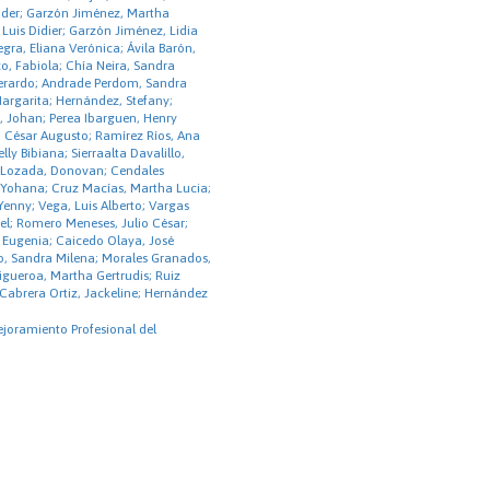
der; Garzón Jiménez, Martha
 Luis Didier; Garzón Jiménez, Lidia
gra, Eliana Verónica; Ávila Barón,
o, Fabiola; Chía Neira, Sandra
Gerardo; Andrade Perdom, Sandra
argarita; Hernández, Stefany;
, Johan; Perea Ibarguen, Henry
, César Augusto; Ramírez Ríos, Ana
elly Bibiana; Sierraalta Davalillo,
 Lozada, Donovan; Cendales
 Yohana; Cruz Macías, Martha Lucia;
Yenny; Vega, Luis Alberto; Vargas
el; Romero Meneses, Julio César;
 Eugenia; Caicedo Olaya, José
lo, Sandra Milena; Morales Granados,
gueroa, Martha Gertrudis; Ruiz
Cabrera Ortiz, Jackeline; Hernández
ejoramiento Profesional del