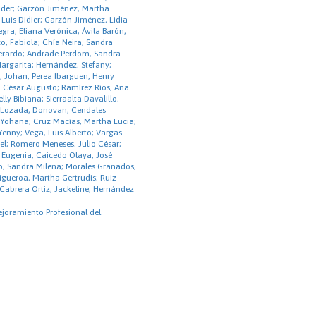
der; Garzón Jiménez, Martha
 Luis Didier; Garzón Jiménez, Lidia
gra, Eliana Verónica; Ávila Barón,
o, Fabiola; Chía Neira, Sandra
Gerardo; Andrade Perdom, Sandra
argarita; Hernández, Stefany;
, Johan; Perea Ibarguen, Henry
, César Augusto; Ramírez Ríos, Ana
elly Bibiana; Sierraalta Davalillo,
 Lozada, Donovan; Cendales
 Yohana; Cruz Macías, Martha Lucia;
Yenny; Vega, Luis Alberto; Vargas
el; Romero Meneses, Julio César;
 Eugenia; Caicedo Olaya, José
lo, Sandra Milena; Morales Granados,
gueroa, Martha Gertrudis; Ruiz
Cabrera Ortiz, Jackeline; Hernández
ejoramiento Profesional del