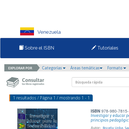
Venezuela
Sobre el ISBN
Tutoriales
Categorías
Áreas temáticas
Formato
1 resultados / Página 1 / mostrando 1 - 1
ISBN
978-980-7815-
Investigar y educar pa
principios pedagógico
Autor:
Briceño Uribe, Sa