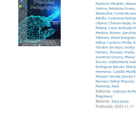
Perdomo Perafán, Alexan
Yolima; Peñaloza Forero,
Alexandra; Cortés Bocane
Adolfo; Contreras Pachec
Liliana; Chacón Rojas, 
Milena; Cano Andrade, M
Medina, Weisnr; Sánchez
Yeferson; Perea Ibarguen
Dilbia; Cardozo Pinilla, K
Ybrahin de Jesús; Godoy
Herrera, Jhovany; Prada,
Gutiérrez Orozco, María 
Rincón, Helda María Isab
Rodríguez Barrero, María
Herminso; Castillo Muril
Miryam Yamile; Rincón Fi
Romero, Esther Mayorly; 
Martínez, Raúl
Editorial:
Instituto de M
Magisterio
Materia:
Educación
Publicado:
2023-11-17