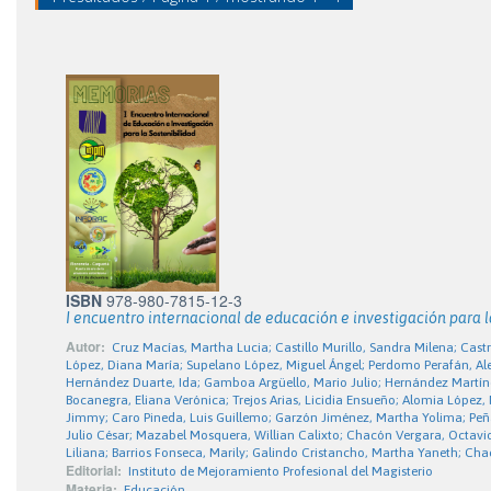
ISBN
978-980-7815-12-3
I encuentro internacional de educación e investigación para l
Autor:
Cruz Macías, Martha Lucia; Castillo Murillo, Sandra Milena; Cast
López, Diana María; Supelano López, Miguel Ángel; Perdomo Perafán, Alex
Hernández Duarte, Ida; Gamboa Argüello, Mario Julio; Hernández Martíne
Bocanegra, Eliana Verónica; Trejos Arias, Licidia Ensueño; Alomia López
Jimmy; Caro Pineda, Luis Guillemo; Garzón Jiménez, Martha Yolima; Peñal
Julio César; Mazabel Mosquera, Willian Calixto; Chacón Vergara, Octavio
Liliana; Barrios Fonseca, Marily; Galindo Cristancho, Martha Yaneth; Cha
Editorial:
Instituto de Mejoramiento Profesional del Magisterio
Materia:
Educación