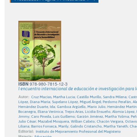
ISBN
978-980-7815-12-3
I encuentro internacional de educación e investigación para l
Autor:
Cruz Macías, Martha Lucia; Castillo Murillo, Sandra Milena; Cast
López, Diana María; Supelano López, Miguel Ángel; Perdomo Perafán, Alex
Hernández Duarte, Ida; Gamboa Argüello, Mario Julio; Hernández Martíne
Bocanegra, Eliana Verónica; Trejos Arias, Licidia Ensueño; Alomia López
Jimmy; Caro Pineda, Luis Guillemo; Garzón Jiménez, Martha Yolima; Peñal
Julio César; Mazabel Mosquera, Willian Calixto; Chacón Vergara, Octavio
Liliana; Barrios Fonseca, Marily; Galindo Cristancho, Martha Yaneth; Cha
Editorial:
Instituto de Mejoramiento Profesional del Magisterio
Materia:
Educación