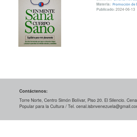
Materia:
Promoción de l
Publicado:
2024-06-13
Contáctenos:
Torre Norte, Centro Simón Bolívar, Piso 20. El Silencio. Cenal
Popular para la Cultura / Tel. cenal.isbnvenezuela@gmail.c