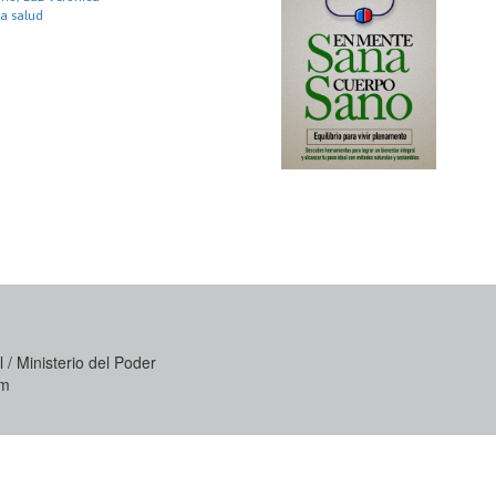
a salud
 / Ministerio del Poder
om