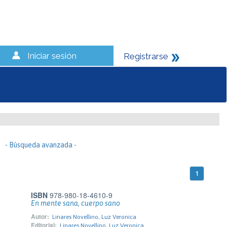
Iniciar sesión
Registrarse
- Búsqueda avanzada -
1
ISBN
978-980-18-4610-9
En mente sana, cuerpo sano
Autor:
Linares Novellino, Luz Veronica
Editorial:
Linares Novellino, Luz Veronica