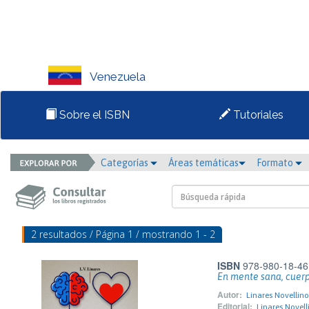
Venezuela
Sobre el ISBN
Tutoriales
Categorías
Áreas temáticas
Formato
2 resultados / Página 1 / mostrando 1 - 2
ISBN
978-980-18-46
En mente sana, cuer
Autor:
Linares Novellin
Editorial:
Linares Novell