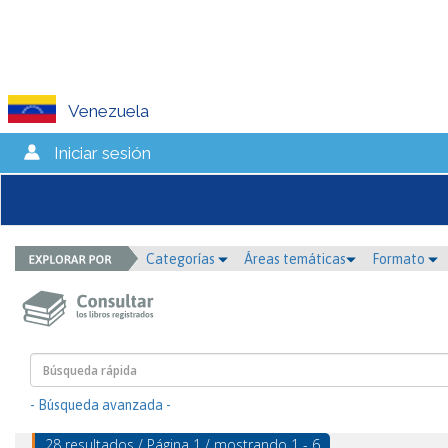
Venezuela
Iniciar sesión
Categorías
Áreas temáticas
Formato
- Búsqueda avanzada -
28 resultados / Página 1 / mostrando 1 - 6