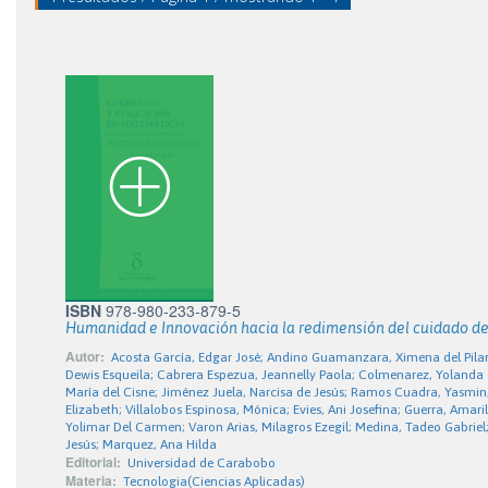
ISBN
978-980-233-879-5
Humanidad e Innovación hacia la redimensión del cuidado de
Autor:
Acosta García, Edgar José; Andino Guamanzara, Ximena del Pilar; 
Dewis Esqueila; Cabrera Espezua, Jeannelly Paola; Colmenarez, Yolanda de
María del Cisne; Jiménez Juela, Narcisa de Jesús; Ramos Cuadra, Yasmi
Elizabeth; Villalobos Espinosa, Mónica; Evies, Ani Josefina; Guerra, Amar
Yolimar Del Carmen; Varon Arias, Milagros Ezegil; Medina, Tadeo Gabrie
Jesús; Marquez, Ana Hilda
Editorial:
Universidad de Carabobo
Materia:
Tecnologia(Ciencias Aplicadas)