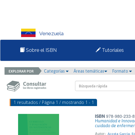
Venezuela
Sobre el ISBN
Tutoriales
Categorías
Áreas temáticas
Formato
1 resultados / Página 1 / mostrando 1 - 1
ISBN
978-980-233-8
Humanidad e Innovac
cuidado de enfermerí
Autor:
Acosta García, 