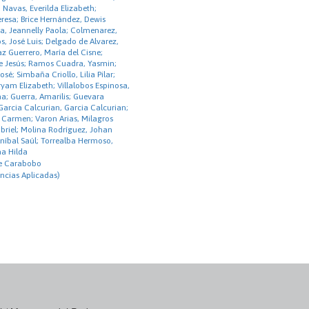
 Navas, Everilda Elizabeth;
eresa; Brice Hernández, Dewis
a, Jeannelly Paola; Colmenarez,
s, José Luis; Delgado de Alvarez,
íaz Guerrero, María del Cisne;
de Jesús; Ramos Cuadra, Yasmin;
é; Simbaña Criollo, Lilia Pilar;
am Elizabeth; Villalobos Espinosa,
na; Guerra, Amarilis; Guevara
Garcia Calcurian, Garcia Calcurian;
 Carmen; Varon Arias, Milagros
briel; Molina Rodríguez, Johan
níbal Saúl; Torrealba Hermoso,
na Hilda
de Carabobo
ncias Aplicadas)