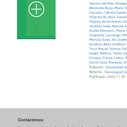
Ximena del Pilar; Arteaga
Benavides Borja, María T
Esqueila; Cabrera Espezu
Yolanda de Jesús; Davalo
Virginia de las Nieves; D
Jiménez Juela, Narcisa 
Rueda Manzano, María Jos
Toapanta Cacuango, Miry
Mónica; Evies, Ani Josefi
Rumbos, Berta Josefina; 
Toros Navas, Yolimar Del
Ezegil; Medina, Tadeo Ga
Enrique; Ochoa Castro, A
David Jesús; Marquez, A
Editorial:
Universidad 
Materia:
Tecnologia(Cie
Publicado:
2024-11-30
Contáctenos: