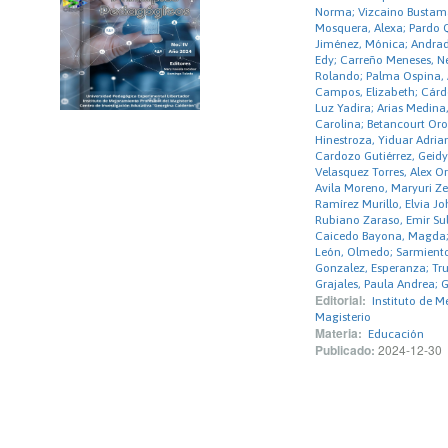
Norma; Vizcaino Bustama
Mosquera, Alexa; Pardo 
Jiménez, Mónica; Andrade
Edy; Carreño Meneses, Ne
Rolando; Palma Ospina, A
Campos, Elizabeth; Cárde
Luz Yadira; Arias Medina,
Carolina; Betancourt Oro
Hinestroza, Yiduar Adria
Cardozo Gutiérrez, Geidy
Velasquez Torres, Alex O
Avila Moreno, Maryuri Ze
Ramírez Murillo, Elvia J
Rubiano Zaraso, Emir Su
Caicedo Bayona, Magda; 
León, Olmedo; Sarmiento
Gonzalez, Esperanza; Tru
Grajales, Paula Andrea; 
Editorial:
Instituto de M
Magisterio
Materia:
Educación
Publicado:
2024-12-30