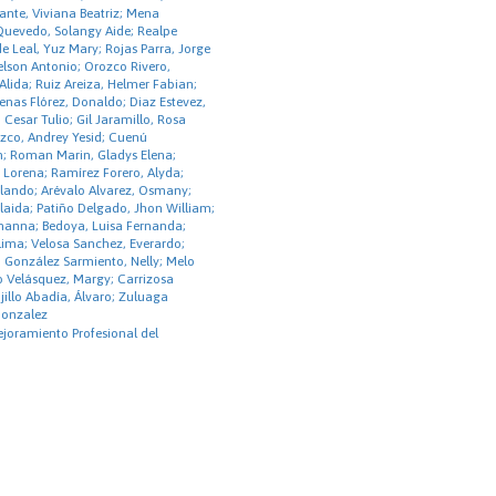
nte, Viviana Beatriz; Mena
Quevedo, Solangy Aide; Realpe
 Leal, Yuz Mary; Rojas Parra, Jorge
lson Antonio; Orozco Rivero,
lida; Ruiz Areiza, Helmer Fabian;
nas Flórez, Donaldo; Diaz Estevez,
 Cesar Tulio; Gil Jaramillo, Rosa
zco, Andrey Yesid; Cuenú
n; Roman Marin, Gladys Elena;
 Lorena; Ramírez Forero, Alyda;
rlando; Arévalo Alvarez, Osmany;
laida; Patiño Delgado, Jhon William;
ohanna; Bedoya, Luisa Fernanda;
lima; Velosa Sanchez, Everardo;
González Sarmiento, Nelly; Melo
 Velásquez, Margy; Carrizosa
jillo Abadía, Álvaro; Zuluaga
Gonzalez
ejoramiento Profesional del