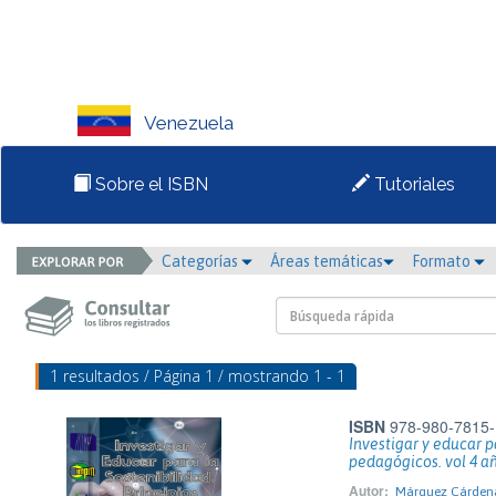
Venezuela
Sobre el ISBN
Tutoriales
Categorías
Áreas temáticas
Formato
1 resultados / Página 1 / mostrando 1 - 1
ISBN
978-980-7815-
Investigar y educar p
pedagógicos. vol 4 a
Autor:
Márquez Cárdenas