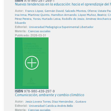
ISBN
978-980-281-269-1
Nuevas tendencias en la educación: hacia el aprendizaje del 
Autor:
Franco López, Germán David; Salcedo Montes, Oferne; Ustate Pache
Irsa Irma; Martínez Quinto, Hamilton Armando; López Muñoz, Beatriz; Cru
Pérez Pereira, Yorsis; Hurtado Leiva, Rodolfo de Jesús; Jiménez Anicharico
Eduardo
Editorial:
Universidad Pedagógica Experimental Libertador
Materia:
Ciencias sociales
Publicado:
2026-03-31
ISBN
978-980-439-297-9
Comunicación, ambiente y cambio climático
Autor:
Jesús Lovera Torres; Díaz Hernández , Gustavo
Editorial:
Universidad Católica Andrés Bello
Materia:
Ciencias sociales