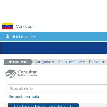
Venezuela
Iniciar sesión
Categorías
Áreas temáticas
Formato
- Búsqueda avanzada -
10 resultados / Página 1 / mostrando 1 - 6