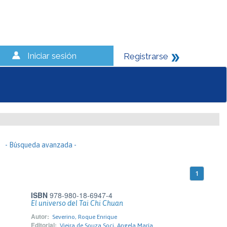
Iniciar sesión
Registrarse
- Búsqueda avanzada -
1
ISBN
978-980-18-6947-4
El universo del Tai Chi Chuan
Autor:
Severino, Roque Enrique
Editorial:
Vieira de Souza Soci, Angela María