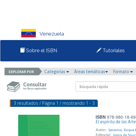
Venezuela
Sobre el ISBN
Tutoriales
Categorías
Áreas temáticas
Formato
3 resultados / Página 1 / mostrando 1 - 3
ISBN
978-980-18-69
El espíritu de las Art
Autor:
Severino, Roque 
Editorial:
Vieira de Souz