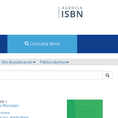
Consultar libros
Año de publicación
Público objetivo
48-1
es Marciales
Enrique
a Soci, Angela María