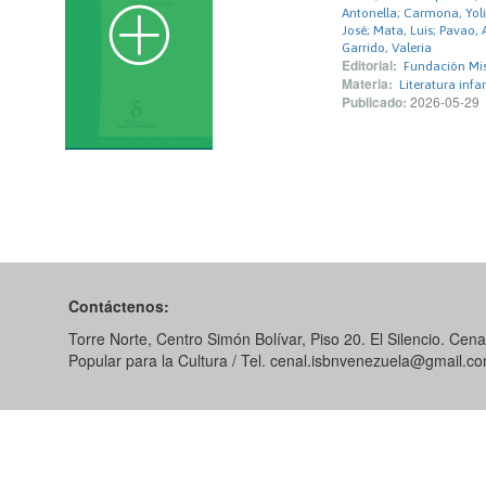
Antonella; Carmona, Yoli
José; Mata, Luis; Pavao,
Garrido, Valeria
Editorial:
Fundación Mis
Materia:
Literatura infan
Publicado:
2026-05-29
Contáctenos:
Torre Norte, Centro Simón Bolívar, Piso 20. El Silencio. Cenal
Popular para la Cultura / Tel. cenal.isbnvenezuela@gmail.c