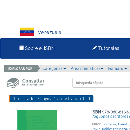
Venezuela
Sobre el ISBN
Tutoriales
Categorías
Áreas temáticas
Formato
1 resultados / Página 1 / mostrando 1 - 1
ISBN
978-980-8163-
Pequeños escritores 
Autor:
Ramírez, Ernesto
David; Robles Espinoza, 