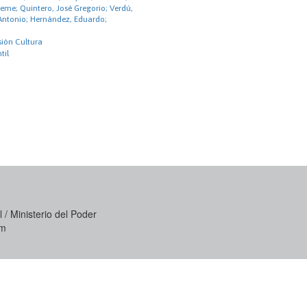
eme; Quintero, José Gregorio; Verdú,
 Antonio; Hernández, Eduardo;
ión Cultura
til
 / Ministerio del Poder
om