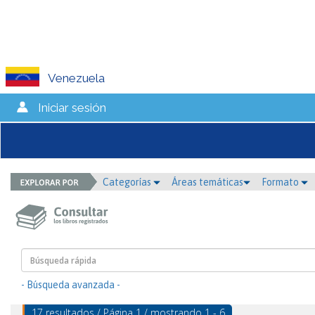
Venezuela
Iniciar sesión
Categorías
Áreas temáticas
Formato
- Búsqueda avanzada -
17 resultados / Página 1 / mostrando 1 - 6