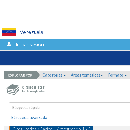
Venezuela
Iniciar sesión
Categorías
Áreas temáticas
Formato
- Búsqueda avanzada -
3 resultados / Página 1 / mostrando 1 - 3