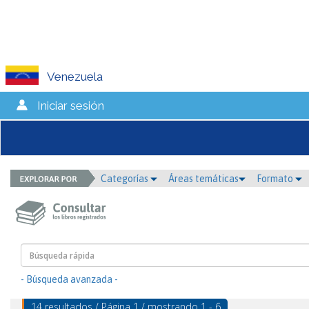
Venezuela
Iniciar sesión
Categorías
Áreas temáticas
Formato
- Búsqueda avanzada -
14 resultados / Página 1 / mostrando 1 - 6