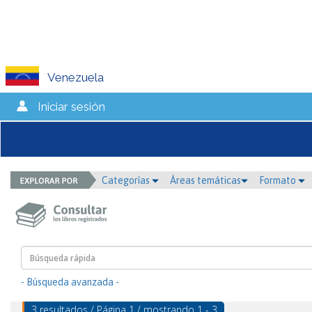
Venezuela
Iniciar sesión
Categorías
Áreas temáticas
Formato
- Búsqueda avanzada -
3 resultados / Página 1 / mostrando 1 - 3