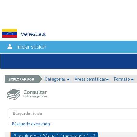
Venezuela
Iniciar sesión
Categorías
Áreas temáticas
Formato
- Búsqueda avanzada -
3 resultados / Página 1 / mostrando 1 - 3