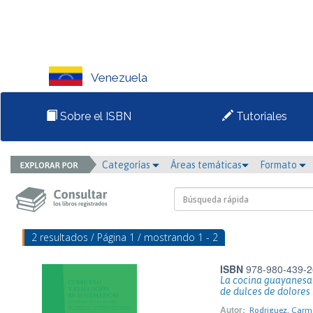
Venezuela
Sobre el ISBN
Tutoriales
Categorías
Áreas temáticas
Formato
2 resultados / Página 1 / mostrando 1 - 2
ISBN
978-980-439-2
La cocina guayanesa d
de dulces de dolores
Autor:
Rodriguez, Carm