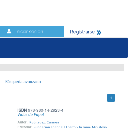
Iniciar sesión
Registrarse
- Búsqueda avanzada -
1
ISBN
978-980-14-2923-4
Vidas de Papel
Autor:
Rodriguez, Carmen
Editorial:
Fundación Editorial El perro y la rana- Ministerio