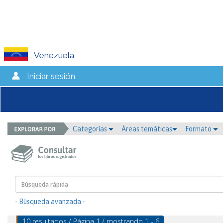
Venezuela
Iniciar sesión
Categorías
Áreas temáticas
Formato
- Búsqueda avanzada -
10 resultados / Página 1 / mostrando 1 - 6