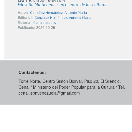
ISBN
978-980-18-9470-4
Filosofía Multicoence: en el entre de las culturas
Autor:
González Hernández, Antonio María
Editorial:
González Hernández, Antonio María
Materia:
Generalidades
Publicado:
2026-10-29
Contáctenos:
Torre Norte, Centro Simón Bolívar, Piso 20. El Silencio.
Cenal / Ministerio del Poder Popular para la Cultura / Tel.
cenal.isbnvenezuela@gmail.com