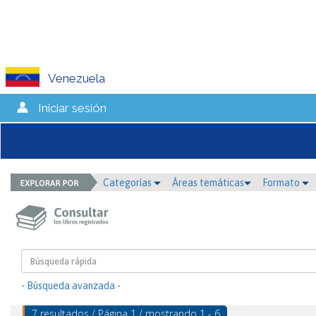
Venezuela
Iniciar sesión
Categorías
Áreas temáticas
Formato
- Búsqueda avanzada -
7 resultados / Página 1 / mostrando 1 - 6