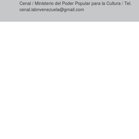
Cenal / Ministerio del Poder Popular para la Cultura / Tel.
cenal.isbnvenezuela@gmail.com