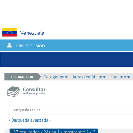
Venezuela
Iniciar sesión
Categorías
Áreas temáticas
Formato
- Búsqueda avanzada -
37 resultados / Página 1 / mostrando 1 - 6