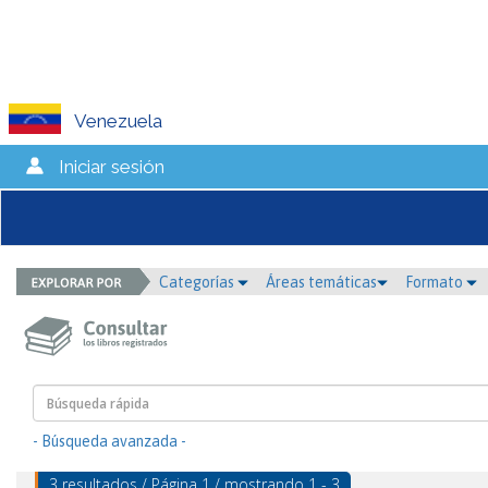
Venezuela
Iniciar sesión
Categorías
Áreas temáticas
Formato
- Búsqueda avanzada -
3 resultados / Página 1 / mostrando 1 - 3