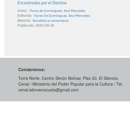
Encontrados por el Destino
Autor:
Flores de Dominguez, Ana Mercedes
Editorial:
Flores De Domínguez, Ana Mercedes
Materia:
Novelística venezolana
Publicado:
2024-09-30
Contáctenos:
Torre Norte, Centro Simón Bolívar, Piso 20. El Silencio.
Cenal / Ministerio del Poder Popular para la Cultura / Tel.
cenal.isbnvenezuela@gmail.com