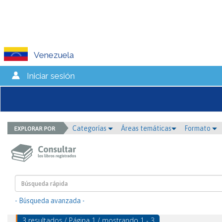
Venezuela
Iniciar sesión
Categorías
Áreas temáticas
Formato
- Búsqueda avanzada -
3 resultados / Página 1 / mostrando 1 - 3