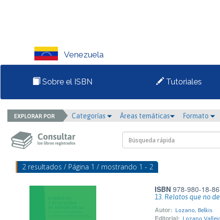
Venezuela
Sobre el ISBN
Tutoriales
Categorías
Áreas temáticas
Formato
2 resultados / Página 1 / mostrando 1 - 2
ISBN
978-980-18-86
13. Relatos que no de
Autor:
Lozano, Belkis
Editorial:
Lozano Vallejo