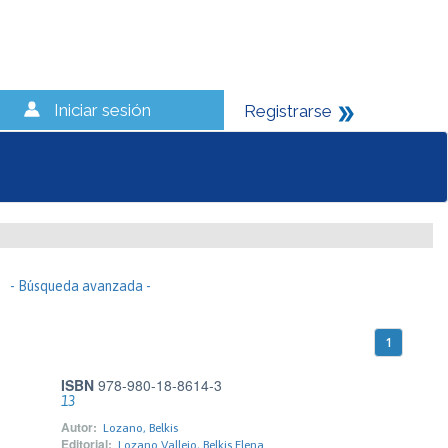
Iniciar sesión
Registrarse
- Búsqueda avanzada -
1
ISBN
978-980-18-8614-3
13
Autor:
Lozano, Belkis
Editorial:
Lozano Vallejo, Belkis Elena