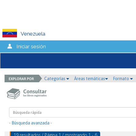
Venezuela
Iniciar sesión
Categorías
Áreas temáticas
Formato
- Búsqueda avanzada -
19 resultados / Página 1 / mostrando 1 - 6