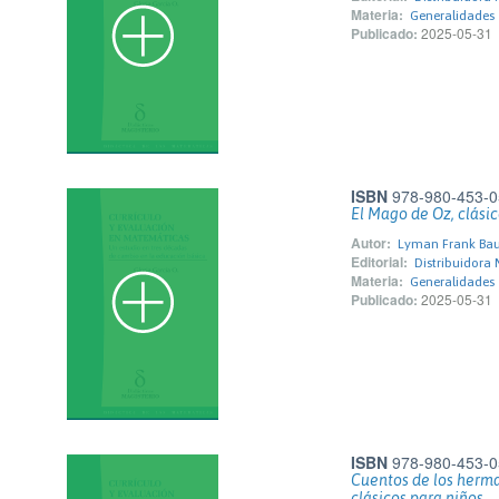
Materia:
Generalidades
Publicado:
2025-05-31
ISBN
978-980-453-0
El Mago de Oz, clásic
Autor:
Lyman Frank Ba
Editorial:
Distribuidora 
Materia:
Generalidades
Publicado:
2025-05-31
ISBN
978-980-453-0
Cuentos de los herm
clásicos para niños