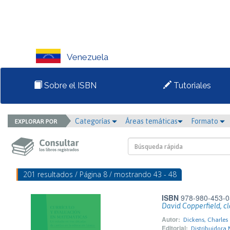
Venezuela
Sobre el ISBN
Tutoriales
Categorías
Áreas temáticas
Formato
201 resultados / Página 8 / mostrando 43 - 48
ISBN
978-980-453-0
David Copperfield, cl
Autor:
Dickens, Charles
Editorial:
Distribuidora 