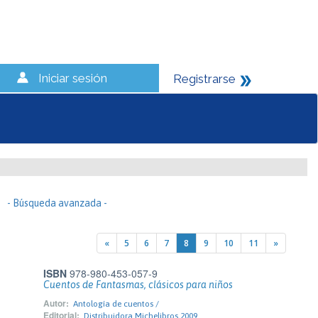
Iniciar sesión
Registrarse
- Búsqueda avanzada -
«
5
6
7
8
9
10
11
»
ISBN
978-980-453-057-9
Cuentos de Fantasmas, clásicos para niños
Autor:
Antología de cuentos /
Editorial:
Distribuidora Michelibros 2009