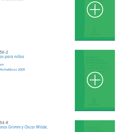
56-2
os para niños
um
Michelibros 2009
54-8
anos Grimm y Oscar Wilde,