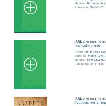
Materia:
Narración de c
Publicado:
2026-08-28
ISBN
978-980-18-95
I can calm myself
Autor:
Moros Rojas, Dan
Editorial:
Moros Rojas, 
Materia:
Psicología apl
Publicado:
2026-11-03
ISBN
978-980-18-95
Abaddon, versión im