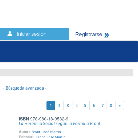
Iniciar sesión
Registrarse
- Búsqueda avanzada -
1
2
3
4
5
6
7
8
»
ISBN
978-980-18-9532-9
La Herencia Social según la Fórmula Bront
Autor:
Bront, José Martín
Editorial:
Bront, José Martín