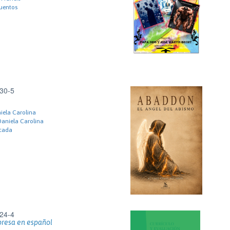
uentos
30-5
iela Carolina
Daniela Carolina
icada
24-4
presa en español