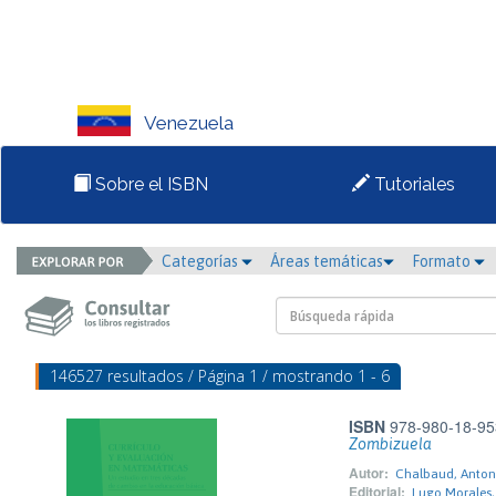
Venezuela
Sobre el ISBN
Tutoriales
Categorías
Áreas temáticas
Formato
146527 resultados / Página 1 / mostrando 1 - 6
ISBN
978-980-18-95
Zombizuela
Autor:
Chalbaud, Anton
Editorial:
Lugo Morales,