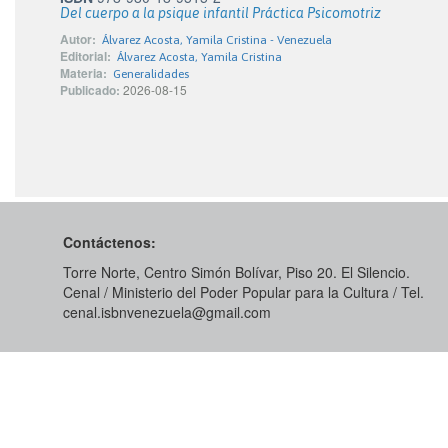
Del cuerpo a la psique infantil Práctica Psicomotriz
Autor:
Álvarez Acosta, Yamila Cristina - Venezuela
Editorial:
Álvarez Acosta, Yamila Cristina
Materia:
Generalidades
Publicado:
2026-08-15
Contáctenos:
Torre Norte, Centro Simón Bolívar, Piso 20. El Silencio.
Cenal / Ministerio del Poder Popular para la Cultura / Tel.
cenal.isbnvenezuela@gmail.com