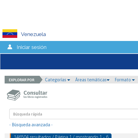
Venezuela
Iniciar sesión
Categorías
Áreas temáticas
Formato
- Búsqueda avanzada -
146504 resultados / Página 1 / mostrando 1 - 6