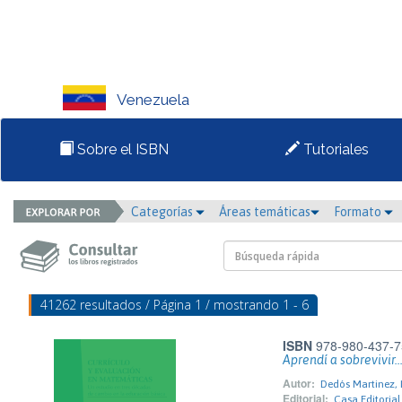
Venezuela
Sobre el ISBN
Tutoriales
Categorías
Áreas temáticas
Formato
41262 resultados / Página 1 / mostrando 1 - 6
ISBN
978-980-437-7
Aprendí a sobrevivir..
Autor:
Dedós Martinez,
Editorial:
Casa Editorial