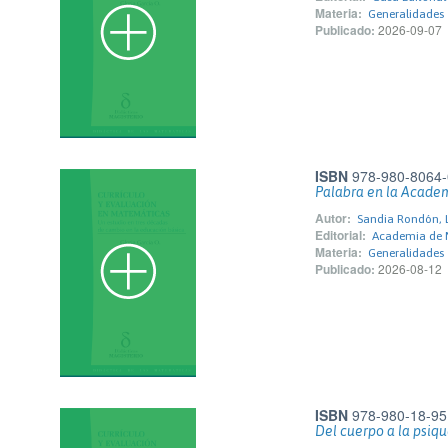
Materia:
Generalidades
Publicado:
2026-09-07
ISBN
978-980-8064-
Palabra en la Acade
Autor:
Sandia Rondón, L
Editorial:
Academia de 
Materia:
Generalidades
Publicado:
2026-08-12
ISBN
978-980-18-95
Del cuerpo a la psiqu