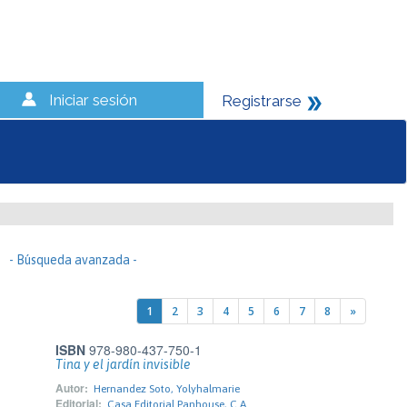
Iniciar sesión
Registrarse
- Búsqueda avanzada -
1
2
3
4
5
6
7
8
»
ISBN
978-980-437-750-1
Tina y el jardín invisible
Autor:
Hernandez Soto, Yolyhalmarie
Editorial:
Casa Editorial Panhouse, C.A.