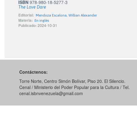
ISBN
978-980-18-5277-3
The Love Dare
Editorial:
Mendoza Escalona, Willian Alexander
Materia:
En inglés
Publicado:
2024-10-31
Contáctenos:
Torre Norte, Centro Simón Bolívar, Piso 20. El Silencio.
Cenal / Ministerio del Poder Popular para la Cultura / Tel.
cenal.isbnvenezuela@gmail.com