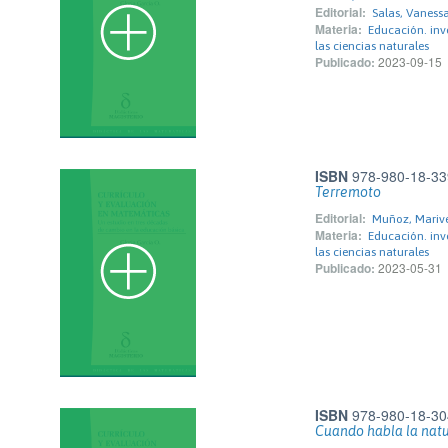
Editorial:
Salas, Vaness
Materia:
Educación. inv
las ciencias naturales
Publicado:
2023-09-15
ISBN
978-980-18-33
Terremoto
Editorial:
Muñoz, Mariv
Materia:
Educación. inv
las ciencias naturales
Publicado:
2023-05-31
ISBN
978-980-18-30
Cuando habla la nat