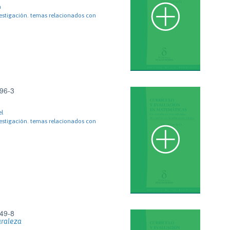
a
estigación. temas relacionados con
96-3
el
estigación. temas relacionados con
49-8
uraleza