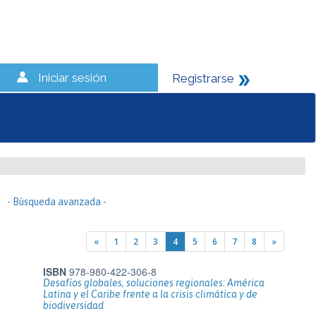
Iniciar sesión
Registrarse
- Búsqueda avanzada -
«
1
2
3
4
5
6
7
8
»
ISBN
978-980-422-306-8
Desafíos globales, soluciones regionales: América
Latina y el Caribe frente a la crisis climática y de
biodiversidad