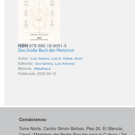
ISBN
978-980-18-9051-5
Das Große Buch des Metatron
Autor:
Luiz Santos, Luiz A.; Kelset, Arion
Editorial:
Dos Santos, Luiz Antonio
Materia:
Metafísica
Publicado:
2026-06-12
Contáctenos:
Torre Norte, Centro Simón Bolívar, Piso 20. El Silencio.
Cenal / Ministerio del Poder Popular para la Cultura / Tel.