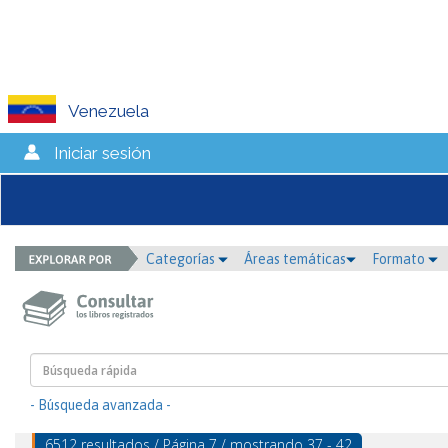
Venezuela
Iniciar sesión
Categorías
Áreas temáticas
Formato
- Búsqueda avanzada -
6512 resultados / Página 7 / mostrando 37 - 42