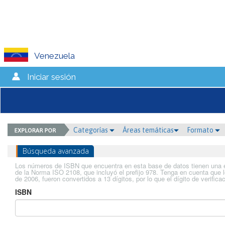
Venezuela
Iniciar sesión
Categorías
Áreas temáticas
Formato
Búsqueda avanzada
Los números de ISBN que encuentra en esta base de datos tienen una ex
de la Norma ISO 2108, que incluyó el prefijo 978. Tenga en cuenta que 
de 2006, fueron convertidos a 13 dígitos, por lo que el dígito de verif
ISBN