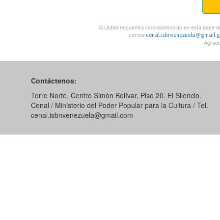
Si Usted encuentra inconsistencias en esta base de
correo
cenal.isbnvenezuela@gmail.
Agrade
Contáctenos:
Torre Norte, Centro Simón Bolívar, Piso 20. El Silencio.
Cenal / Ministerio del Poder Popular para la Cultura / Tel.
cenal.isbnvenezuela@gmail.com