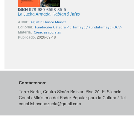
ISBN
978-980-6598-35-5
La Lucha Armada. Hablan 5 Jefes
Autor:
Agustín Blanco Muñoz
Editorial:
Fundación Cátedra Pío Tamayo / Fundatamayo -UCV-
Materia:
Ciencias sociales
Publicado:
2026-09-18
Contáctenos:
Torre Norte, Centro Simón Bolívar, Piso 20. El Silencio.
Cenal / Ministerio del Poder Popular para la Cultura / Tel.
cenal.isbnvenezuela@gmail.com