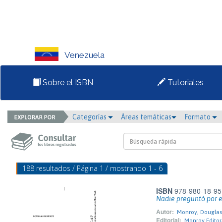
Venezuela
Sobre el ISBN
Tutoriales
Categorías
Áreas temáticas
Formato
188 resultados / Página 1 / mostrando 1 - 6
ISBN
978-980-18-95
Nadie preguntó por e
Autor:
Monroy, Douglas
Editorial:
Monroy Editor