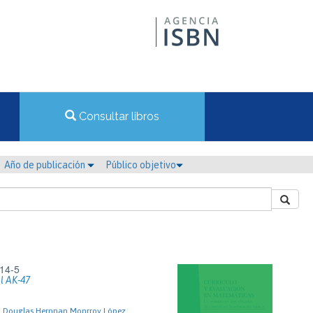
Consultar libros
Año de publicación
Público objetivo
14-5
l AK-47
, Douglas Hernnan Monrroy López