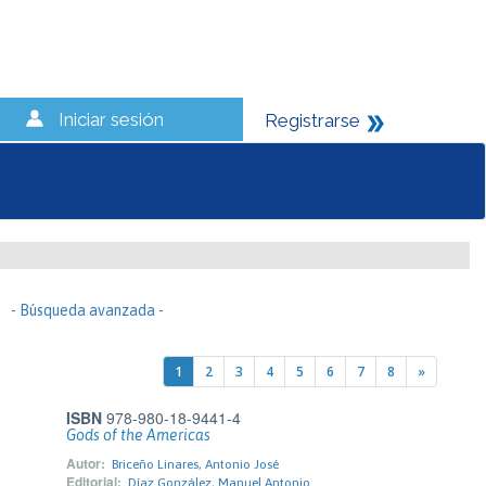
Iniciar sesión
Registrarse
- Búsqueda avanzada -
1
2
3
4
5
6
7
8
»
ISBN
978-980-18-9441-4
Gods of the Americas
Autor:
Briceño Linares, Antonio José
Editorial:
Díaz González, Manuel Antonio