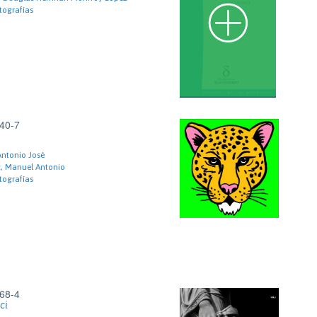
tografías
40-7
Antonio José
, Manuel Antonio
tografías
68-4
ci