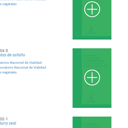
s vegetales
04-5
ntas de asfalto
torio Nacional de Vialidad
oratorio Nacional de Vialidad
s vegetales
02-1
urry seal