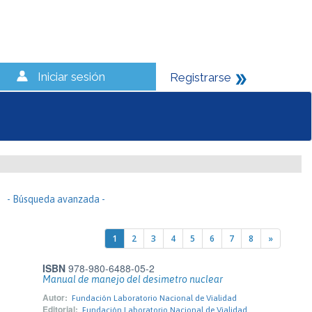
Iniciar sesión
Registrarse
- Búsqueda avanzada -
1
2
3
4
5
6
7
8
»
ISBN
978-980-6488-05-2
Manual de manejo del desimetro nuclear
Autor:
Fundación Laboratorio Nacional de Vialidad
Editorial:
Fundación Laboratorio Nacional de Vialidad