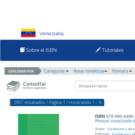
Venezuela
Sobre el ISBN
Tutoriales
Categorías
Áreas temáticas
Formato
2957 resultados / Página 1 / mostrando 1 - 6
ISBN
978-980-6488-
Manual visualizado d
Autor:
Fundación Labora
Editorial:
Fundación Lab