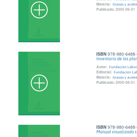
Materia:
Grasas y aceite
Publicado:
2000-06-01
ISBN
978-980-6488-
Inventario de las pla
Autor:
Fundación Labora
Editorial:
Fundación Lab
Materia:
Grasas y aceite
Publicado:
2000-06-01
ISBN
978-980-6488-
Manual visualizado sl