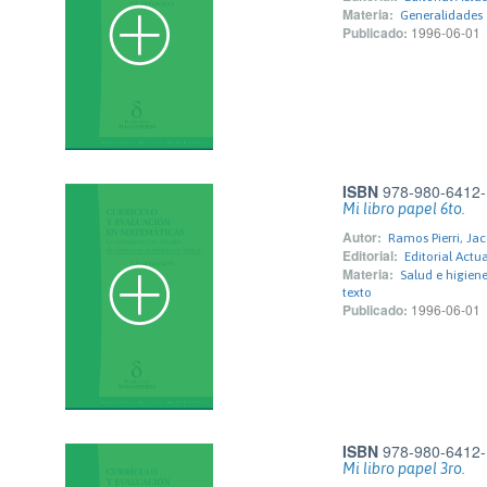
Materia:
Generalidades
Publicado:
1996-06-01
ISBN
978-980-6412-
Mi libro papel 6to.
Autor:
Ramos Pierri, Ja
Editorial:
Editorial Actu
Materia:
Salud e higiene
texto
Publicado:
1996-06-01
ISBN
978-980-6412-
Mi libro papel 3ro.