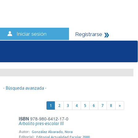
Iniciar sesión
Registrarse
- Búsqueda avanzada -
1
2
3
4
5
6
7
8
»
ISBN
978-980-6412-17-0
Arbolito pres-escolar III
Autor:
González Alvarado, Nora
Editorial:
Editorial Actualidad Escolar 2000