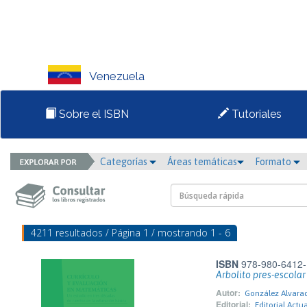
Venezuela
Sobre el ISBN
Tutoriales
Categorías
Áreas temáticas
Formato
4211 resultados / Página 1 / mostrando 1 - 6
ISBN
978-980-6412-
Arbolito pres-escolar 
Autor:
González Alvara
Editorial:
Editorial Actu