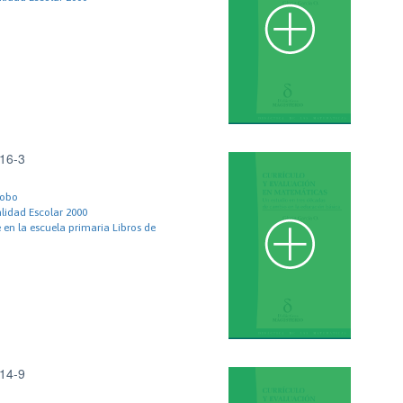
16-3
cobo
alidad Escolar 2000
 en la escuela primaria Libros de
14-9