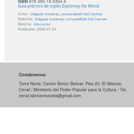
ISBN
978-980-18-9364-6
Guía práctica de inglés.Exploring the World
Autor:
Delgado Gutierrez, Linnyeralbeth Del Carmen
Editorial:
Delgado Gutiérrez, Linnyeralbeth Del Carmen
Materia:
Educación
Publicado:
2026-07-23
Contáctenos:
Torre Norte, Centro Simón Bolívar, Piso 20. El Silencio.
Cenal / Ministerio del Poder Popular para la Cultura / Tel.
cenal.isbnvenezuela@gmail.com