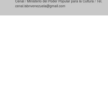
Cenal / Ministerio del Poder Popular para la Cultura / Tel.
cenal.isbnvenezuela@gmail.com