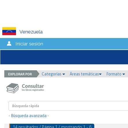
Venezuela
Iniciar sesión
Categorías
Áreas temáticas
Formato
- Búsqueda avanzada -
14 resultados / Página 1 / mostrando 1 - 6