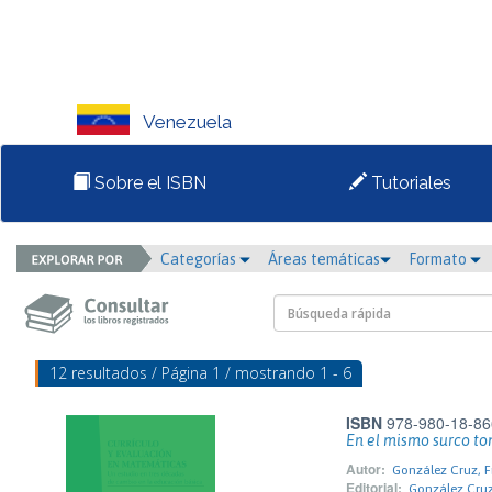
Venezuela
Sobre el ISBN
Tutoriales
Categorías
Áreas temáticas
Formato
12 resultados / Página 1 / mostrando 1 - 6
ISBN
978-980-18-86
En el mismo surco tom
Autor:
González Cruz, F
Editorial:
González Cruz