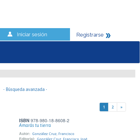
Iniciar sesión
Registrarse
- Búsqueda avanzada -
1
2
»
ISBN
978-980-18-8608-2
Amarás tu tierra
Autor:
González Cruz, Francisco
Editorial:
González Cruz, Francisco José