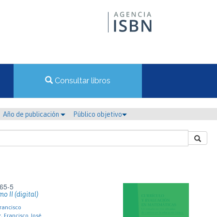
Consultar libros
Año de publicación
Público objetivo
65-5
o II (digital)
rancisco
, Francisco José