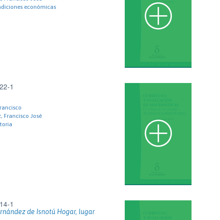
ndiciones económicas
22-1
rancisco
, Francisco José
toria
14-1
rnández de Isnotú Hogar, lugar