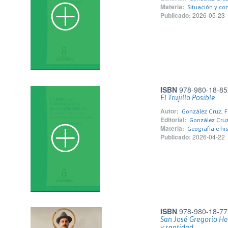
Materia:
Situación y co
Publicado:
2026-05-23
ISBN
978-980-18-85
El Trujillo Posible
Autor:
González Cruz, F
Editorial:
González Cruz
Materia:
Geografía e his
Publicado:
2026-04-22
ISBN
978-980-18-77
San José Gregorio He
y santidad