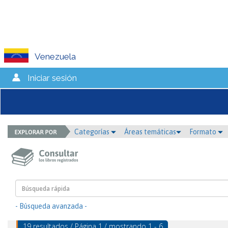
Venezuela
Iniciar sesión
Categorías
Áreas temáticas
Formato
- Búsqueda avanzada -
19 resultados / Página 1 / mostrando 1 - 6