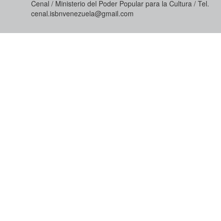
Cenal / Ministerio del Poder Popular para la Cultura / Tel.
cenal.isbnvenezuela@gmail.com