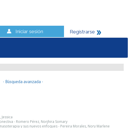
Iniciar sesión
Registrarse
- Búsqueda avanzada -
, Jessica
onectiva - Romero Pérez, Norjhira Somary
 masoterapia y sus nuevos enfoques - Pereira Morales, Nory Marlene