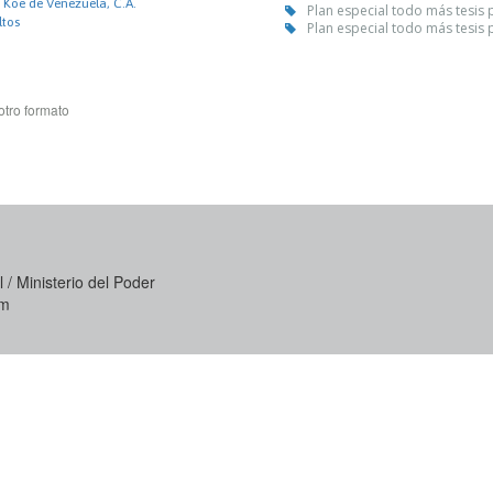
 Koe de Venezuela, C.A.
Plan especial todo más tesis 
ltos
Plan especial todo más tesis 
otro formato
 / Ministerio del Poder
om