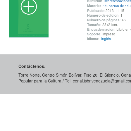
Editorial:
Representaciones
Materia:
Educación de adu
Publicado:
2013-11-15
Número de edición:
1
Número de páginas:
46
Tamaño:
28x21cm.
Encuadernación:
Libro en 
Soporte:
Impreso
Idioma:
Inglés
Contáctenos:
Torre Norte, Centro Simón Bolívar, Piso 20. El Silencio. Cenal
Popular para la Cultura / Tel. cenal.isbnvenezuela@gmail.c