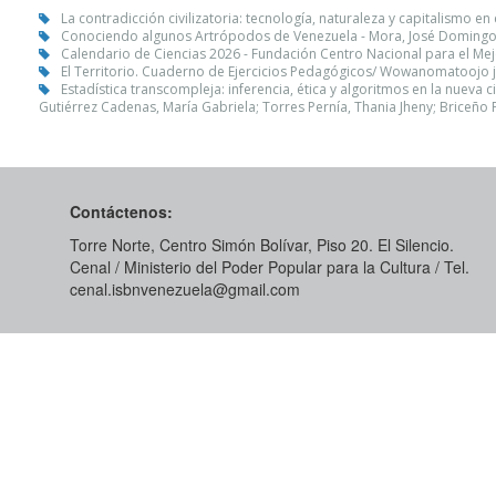
La contradicción civilizatoria: tecnología, naturaleza y capitalismo
Conociendo algunos Artrópodos de Venezuela - Mora, José Domingo; 
Calendario de Ciencias 2026 - Fundación Centro Nacional para el Me
El Territorio. Cuaderno de Ejercicios Pedagógicos/ Wowanomatoojo j
Estadística transcompleja: inferencia, ética y algoritmos en la nueva
Gutiérrez Cadenas, María Gabriela; Torres Pernía, Thania Jheny; Briceño 
Contáctenos:
Torre Norte, Centro Simón Bolívar, Piso 20. El Silencio.
Cenal / Ministerio del Poder Popular para la Cultura / Tel.
cenal.isbnvenezuela@gmail.com